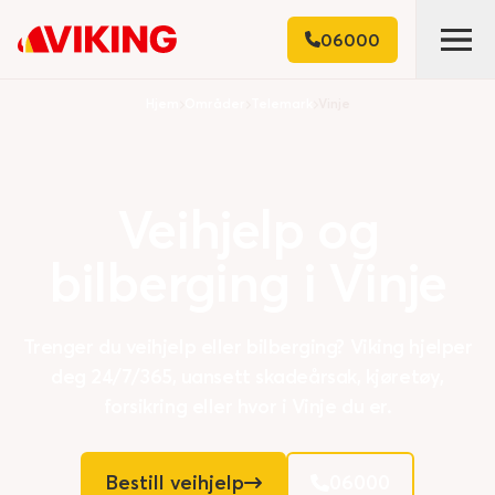
06000
Hjem
Områder
Telemark
Vinje
Veihjelp
og
bilberging
i
Vinje
Trenger du veihjelp eller bilberging? Viking hjelper
deg 24/7/365, uansett skadeårsak, kjøretøy,
forsikring eller hvor i Vinje du er.
Bestill veihjelp
06000