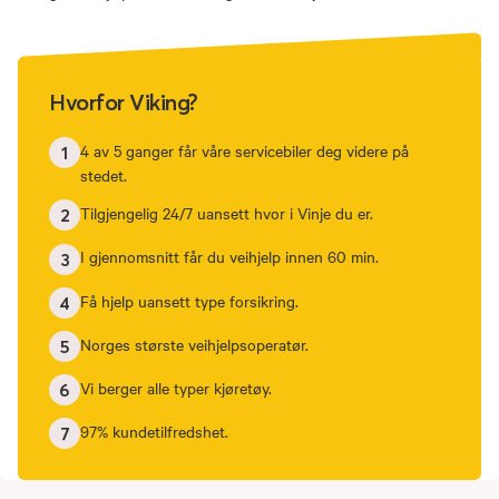
Hvorfor Viking?
4 av 5 ganger får våre servicebiler deg videre på
1
stedet.
Tilgjengelig 24/7 uansett hvor i Vinje du er.
2
I gjennomsnitt får du veihjelp innen 60 min.
3
Få hjelp uansett type forsikring.
4
Norges største veihjelpsoperatør.
5
Vi berger alle typer kjøretøy.
6
97% kundetilfredshet.
7