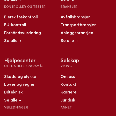
KONTROLLER OG TESTER
BRANSJER
Eierskiftekontroll
Avfallsbransjen
EU-kontroll
Transportbransjen
Forhåndsvurdering
Anleggsbransjen
Se alle →
Se alle →
Hjelpesenter
Selskap
OFTE STILTE SPØRSMÅL
VIKING
Skade og ulykke
Om oss
Lover og regler
Kontakt
Bilteknisk
Karriere
Se alle →
Juridisk
VEILEDNINGER
ANNET