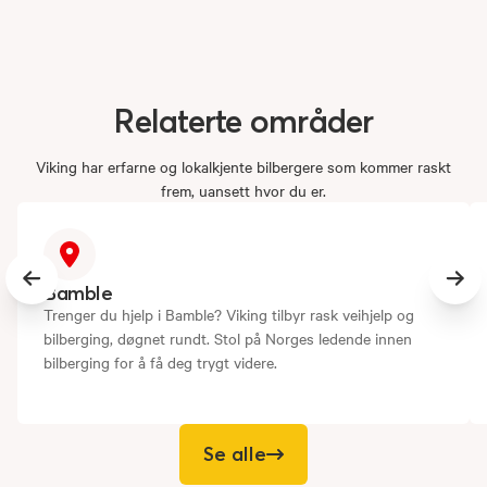
Relaterte
områder
Viking har erfarne og lokalkjente bilbergere som kommer raskt
frem, uansett hvor du er.
Previous slide
Next
Bamble
Trenger du hjelp i Bamble? Viking tilbyr rask veihjelp og
bilberging, døgnet rundt. Stol på Norges ledende innen
bilberging for å få deg trygt videre.
Se alle