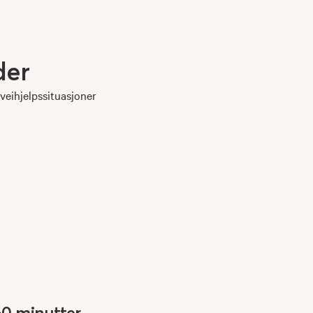
der
veihjelpssituasjoner
60 minutter