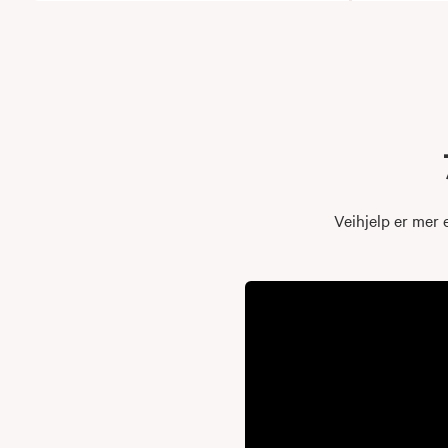
eller hvor du er i landet.
Bestill veihjelp
Veihjelp er mer e