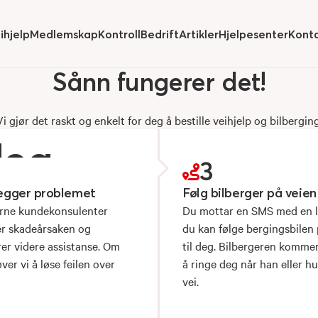
ihjelp
Medlemskap
Kontroll
Bedrift
Artikler
Hjelpesenter
Kont
de
submenu for
Hide
submenu for
Hide
submenu for
Hide
submenu for
Hide
submenu for
Sånn
fungerer
det!
Vi gjør det raskt og enkelt for deg å bestille veihjelp og bilberging
deg.
3
legger problemet
Følg bilberger på veien
arne kundekonsulenter
Du mottar en SMS med en l
er skadeårsaken og
du kan følge bergingsbilen 
er videre assistanse. Om
til deg. Bilbergeren kommer
ver vi å løse feilen over
å ringe deg når han eller h
vei.
 forsikring