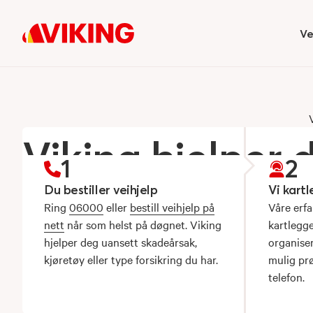
Ve
Hi
Viking hjelper 
1
2
Uansett skade.
Du bestiller veihjelp
Vi kart
Ring
06000
eller
bestill veihjelp på
Våre erf
nett
når som helst på døgnet. Viking
kartlegg
Alltid.
hjelper deg uansett skadeårsak,
organiser
kjøretøy eller type forsikring du har.
mulig prø
telefon.
Veihjelp 24/7/365 uansett kjøretøy, skadeårsak,