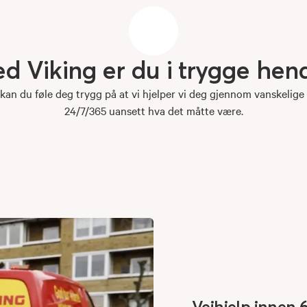
ed
Viking
er
du
i
trygge
hen
an du føle deg trygg på at vi hjelper vi deg gjennom vanskelige 
24/7/365 uansett hva det måtte være.
Veihjelp innen 