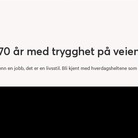
70
år
med
trygghet
på
veie
nn en jobb, det er en livsstil. Bli kjent med hverdagsheltene som a