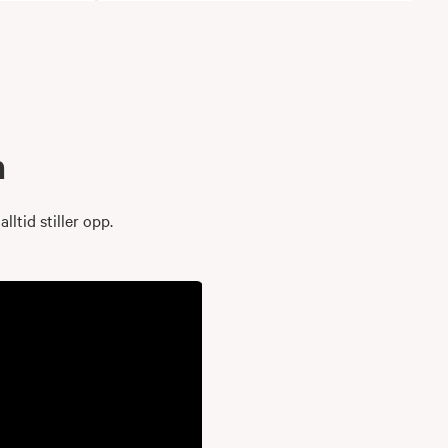
n
lltid stiller opp.