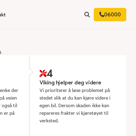
06000
akt
Søk
.
4
Viking hjelper deg videre
enke der
Vi prioriterer å løse problemet på
på veien
stedet slik at du kan kjøre videre i
 også til
egen bil. Dersom skaden ikke kan
un er på
repareres frakter vi kjøretøyet til
verksted.