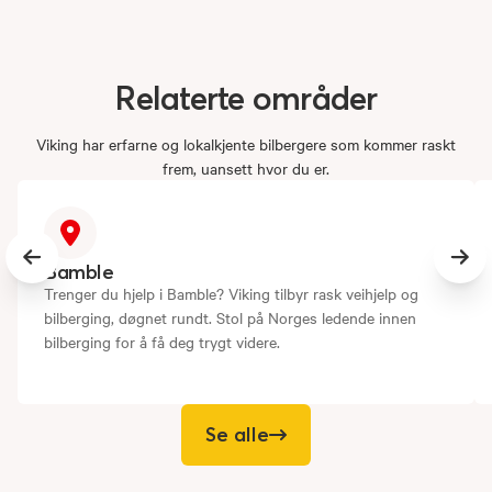
Relaterte
områder
Viking har erfarne og lokalkjente bilbergere som kommer raskt
frem, uansett hvor du er.
Previous slide
Next
Bamble
Trenger du hjelp i Bamble? Viking tilbyr rask veihjelp og
bilberging, døgnet rundt. Stol på Norges ledende innen
bilberging for å få deg trygt videre.
Se alle