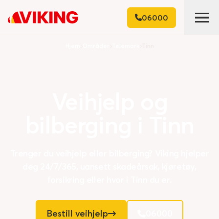
06000
Hjem
Områder
Telemark
Tinn
Veihjelp
og
bilberging
i
Tinn
Trenger du veihjelp eller bilberging? Viking hjelper
deg 24/7/365, uansett skadeårsak, kjøretøy,
forsikring eller hvor i Tinn du er.
Bestill veihjelp
06000