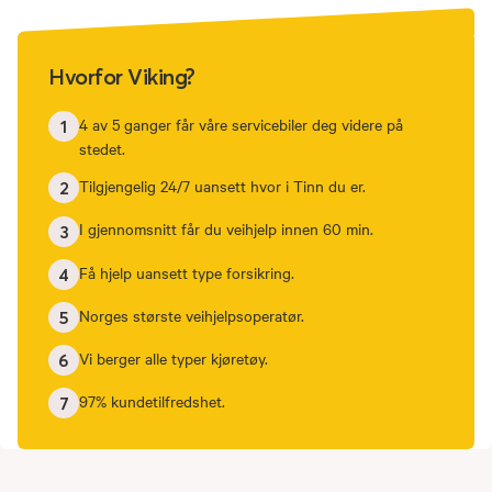
Hvorfor Viking?
4 av 5 ganger får våre servicebiler deg videre på
1
stedet.
Tilgjengelig 24/7 uansett hvor i Tinn du er.
2
I gjennomsnitt får du veihjelp innen 60 min.
3
Få hjelp uansett type forsikring.
4
Norges største veihjelpsoperatør.
5
Vi berger alle typer kjøretøy.
6
97% kundetilfredshet.
7