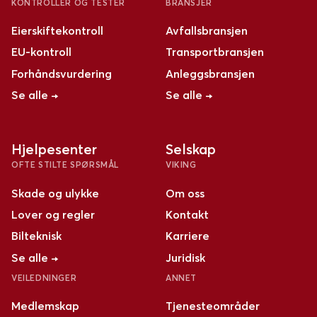
KONTROLLER OG TESTER
BRANSJER
Eierskiftekontroll
Avfallsbransjen
EU-kontroll
Transportbransjen
Forhåndsvurdering
Anleggsbransjen
Se alle →
Se alle →
Hjelpesenter
Selskap
OFTE STILTE SPØRSMÅL
VIKING
Skade og ulykke
Om oss
Lover og regler
Kontakt
Bilteknisk
Karriere
Se alle →
Juridisk
VEILEDNINGER
ANNET
Medlemskap
Tjenesteområder