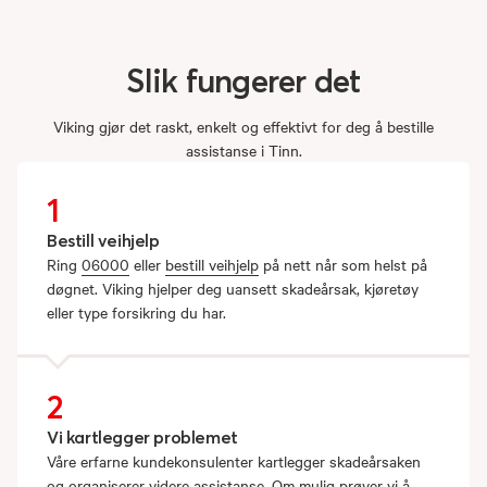
Slik
fungerer
det
Viking gjør det raskt, enkelt og effektivt for deg å bestille
assistanse i Tinn.
1
Bestill veihjelp
Ring
06000
eller
bestill veihjelp
på nett når som helst på
døgnet. Viking hjelper deg uansett skadeårsak, kjøretøy
eller type forsikring du har.
2
Vi kartlegger problemet
Våre erfarne kundekonsulenter kartlegger skadeårsaken
og organiserer videre assistanse. Om mulig prøver vi å