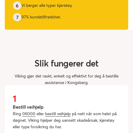
Vi berger alle typer kjøretøy.
6
97% kundetilfredshet.
7
Slik
fungerer
det
Viking gjør det raskt, enkelt og effektivt for deg å bestille
assistanse i Kongsberg.
1
Bestill veihjelp
Ring
06000
eller
bestill veihjelp
på nett når som helst på
døgnet. Viking hjelper deg uansett skadeårsak, kjøretøy
eller type forsikring du har.