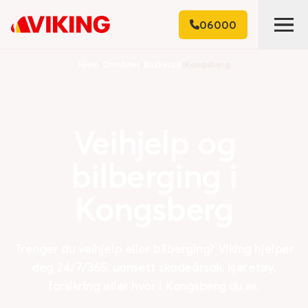
06000
Hjem
Områder
Buskerud
Kongsberg
Veihjelp
og
bilberging
i
Kongsberg
Trenger du veihjelp eller bilberging? Viking hjelper
deg 24/7/365, uansett skadeårsak, kjøretøy,
forsikring eller hvor i Kongsberg du er.