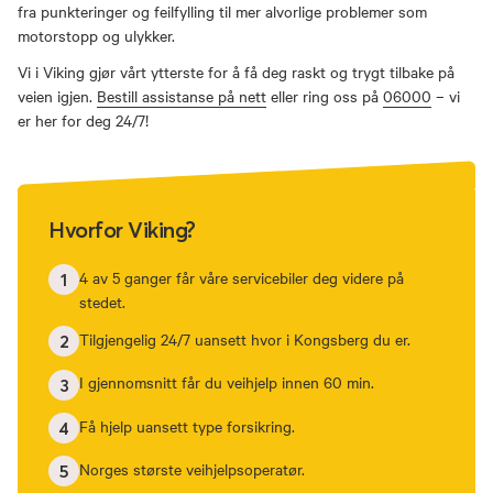
fra punkteringer og feilfylling til mer alvorlige problemer som
motorstopp og ulykker.
Vi i Viking gjør vårt ytterste for å få deg raskt og trygt tilbake på
veien igjen.
Bestill assistanse på nett
eller ring oss på
06000
– vi
er her for deg 24/7!
Hvorfor Viking?
4 av 5 ganger får våre servicebiler deg videre på
1
stedet.
Tilgjengelig 24/7 uansett hvor i Kongsberg du er.
2
I gjennomsnitt får du veihjelp innen 60 min.
3
Få hjelp uansett type forsikring.
4
Norges største veihjelpsoperatør.
5