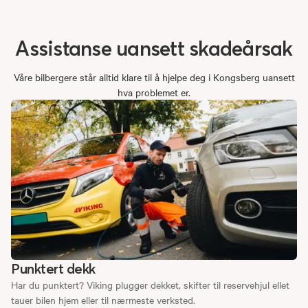
Assistanse
uansett
skadeårsak
Våre bilbergere står alltid klare til å hjelpe deg i Kongsberg uansett
hva problemet er.
Punktert dekk
Har du punktert? Viking plugger dekket, skifter til reservehjul ellet
tauer bilen hjem eller til nærmeste verksted.