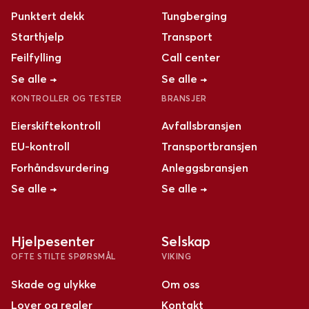
Punktert dekk
Tungberging
Starthjelp
Transport
Feilfylling
Call center
Se alle →
Se alle →
KONTROLLER OG TESTER
BRANSJER
Eierskiftekontroll
Avfallsbransjen
EU-kontroll
Transportbransjen
Forhåndsvurdering
Anleggsbransjen
Se alle →
Se alle →
Hjelpesenter
Selskap
OFTE STILTE SPØRSMÅL
VIKING
Skade og ulykke
Om oss
Lover og regler
Kontakt