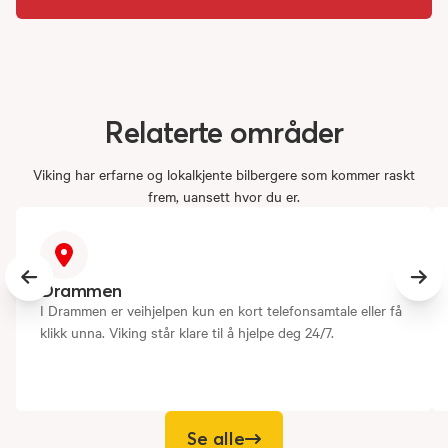
Relaterte
områder
Viking har erfarne og lokalkjente bilbergere som kommer raskt
frem, uansett hvor du er.
Previous slide
Next
Drammen
I Drammen er veihjelpen kun en kort telefonsamtale eller få
klikk unna. Viking står klare til å hjelpe deg 24/7.
Se alle