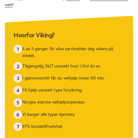
nett
!
Hvorfor Viking?
4 av 5 ganger får våre servicebiler deg videre på
1
stedet.
Tilgjengelig 24/7 uansett hvor i Gol du er.
2
I gjennomsnitt får du veihjelp innen 60 min.
3
Få hjelp uansett type forsikring.
4
Norges største veihjelpsoperatør.
5
Vi berger alle typer kjøretøy.
6
97% kundetilfredshet.
7