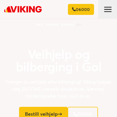
06000
Hjem
Områder
Buskerud
Gol
Veihjelp
og
bilberging
i
Gol
Trenger du veihjelp eller bilberging? Viking hjelper
deg 24/7/365, uansett skadeårsak, kjøretøy,
forsikring eller hvor i Gol du er.
Bestill veihjelp
06000