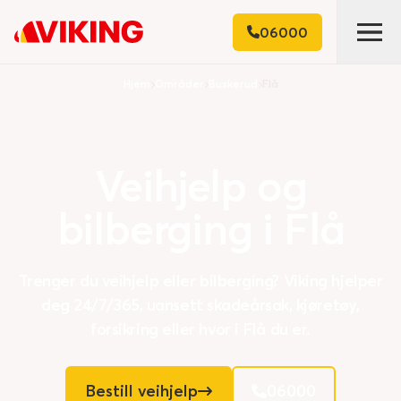
06000
Hjem
Områder
Buskerud
Flå
Veihjelp
og
bilberging
i
Flå
Trenger du veihjelp eller bilberging? Viking hjelper
deg 24/7/365, uansett skadeårsak, kjøretøy,
forsikring eller hvor i Flå du er.
Bestill veihjelp
06000