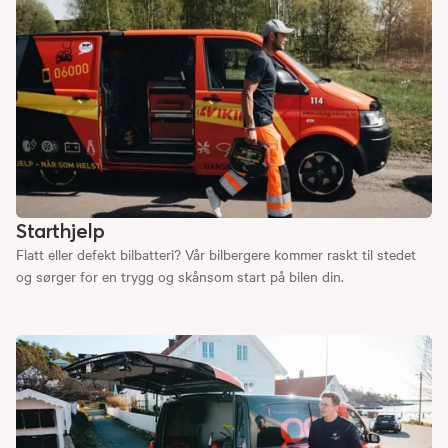
Starthjelp
Flatt eller defekt bilbatteri? Vår bilbergere kommer raskt til stedet
og sørger for en trygg og skånsom start på bilen din.