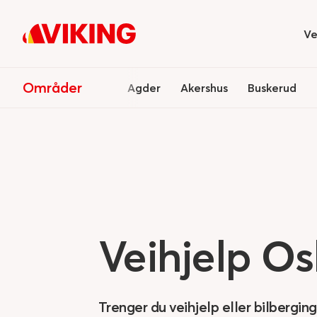
Ve
Hi
Områder
Agder
Akershus
Buskerud
Veihjelp
Os
Trenger du veihjelp eller bilberging