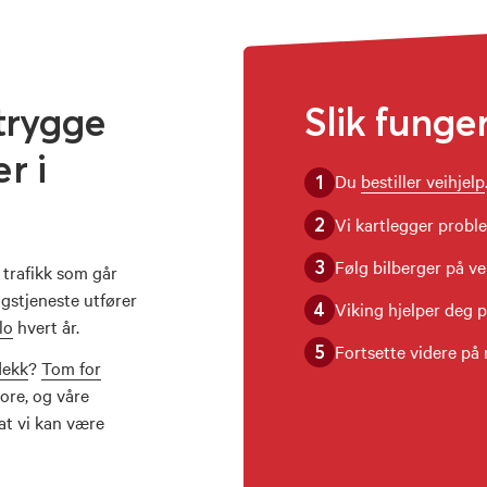
trygge
Slik funger
r i
Du
bestiller veihjelp
1
Vi kartlegger probl
2
Følg bilberger på ve
3
 trafikk som går
ngstjeneste utfører
Viking hjelper deg p
4
lo
hvert år.
Fortsette videre på 
5
dekk
?
Tom for
ore, og våre
 at vi kan være