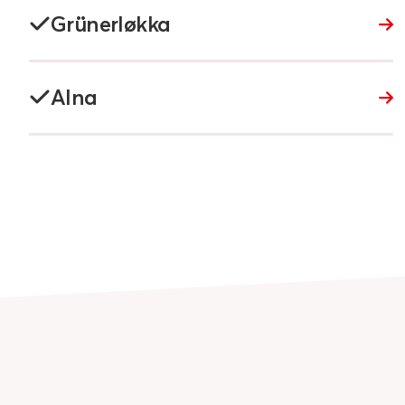
Grünerløkka
Alna