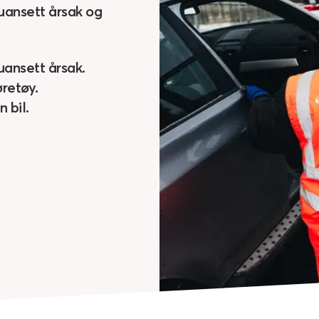
 uansett årsak og
uansett årsak.
øretøy.
 bil.