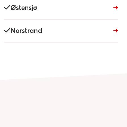
Østensjø
Norstrand