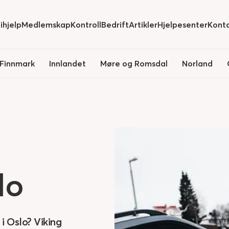
ihjelp
Medlemskap
Kontroll
Bedrift
Artikler
Hjelpesenter
Kont
de
submenu for
Hide
submenu for
Hide
submenu for
Hide
submenu for
Hide
submenu for
Finnmark
Innlandet
Møre og Romsdal
Norland
lo
 i Oslo? Viking