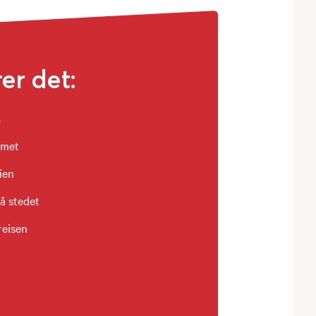
er det:
.
emet
ien
å stedet
reisen