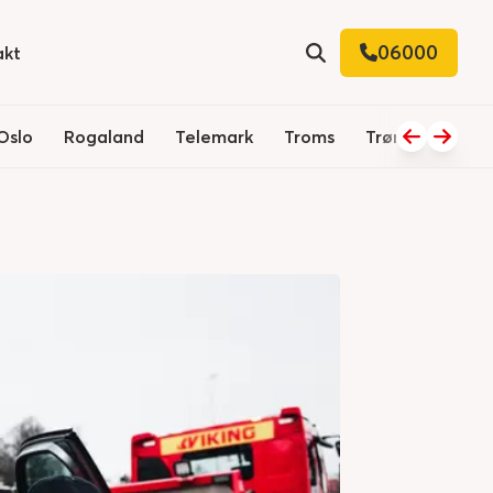
06000
akt
Søk
Oslo
Rogaland
Telemark
Troms
Trøndelag
V