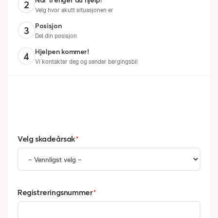
Når trenger du hjelp?
2
Velg hvor akutt situasjonen er
Posisjon
3
Del din posisjon
Hjelpen kommer!
4
Vi kontakter deg og sender bergingsbil
Velg skadeårsak
*
Registreringsnummer
*