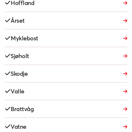
Hoffland
Årset
Myklebost
Sjøholt
Skodje
Valle
Brattvåg
Vatne