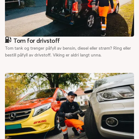
Tom for drivstoff
Tom tank og trenger påfyll av bensin, diesel eller strøm? Ring eller
bestill påfyll av drivstoff. Viking er aldri langt unna.