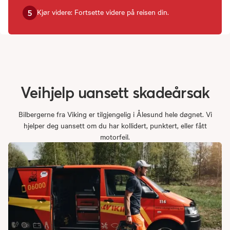
Kjør videre: Fortsette videre på reisen din.
5
Veihjelp
uansett
skadeårsak
Bilbergerne fra Viking er tilgjengelig i Ålesund hele døgnet. Vi
hjelper deg uansett om du har kollidert, punktert, eller fått
motorfeil.