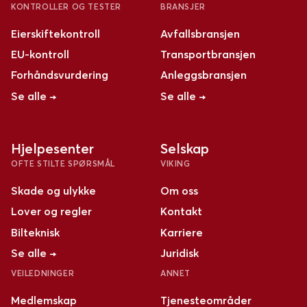
KONTROLLER OG TESTER
BRANSJER
Eierskiftekontroll
Avfallsbransjen
EU-kontroll
Transportbransjen
Forhåndsvurdering
Anleggsbransjen
Se alle →
Se alle →
Hjelpesenter
Selskap
OFTE STILTE SPØRSMÅL
VIKING
Skade og ulykke
Om oss
Lover og regler
Kontakt
Bilteknisk
Karriere
Se alle →
Juridisk
VEILEDNINGER
ANNET
Medlemskap
Tjenesteområder