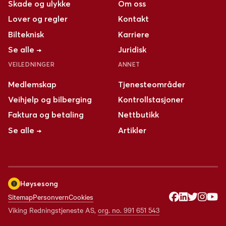
Skade og ulykke
Om oss
Lover og regler
Kontakt
Bilteknisk
Karriere
Se alle →
Juridisk
VEILEDNINGER
ANNET
Medlemskap
Tjenesteområder
Veihjelp og bilberging
Kontrollstasjoner
Faktura og betaling
Nettbutikk
Se alle →
Artikler
Høysesong
Sitemap
Personvern
Cookies
Viking Redningstjeneste AS
,
org. no.
991 651 543