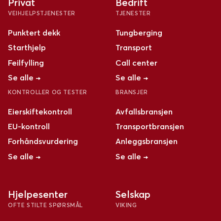
Privat
Bedrift
VEIHJELPSTJENESTER
TJENESTER
Punktert dekk
Tungberging
Starthjelp
Transport
Feilfylling
Call center
Se alle →
Se alle →
KONTROLLER OG TESTER
BRANSJER
Eierskiftekontroll
Avfallsbransjen
EU-kontroll
Transportbransjen
Forhåndsvurdering
Anleggsbransjen
Se alle →
Se alle →
Hjelpesenter
Selskap
OFTE STILTE SPØRSMÅL
VIKING