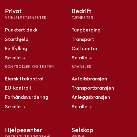
Privat
Bedrift
VEIHJELPSTJENESTER
TJENESTER
Punktert dekk
Tungberging
Starthjelp
Transport
Feilfylling
Call center
Se alle →
Se alle →
KONTROLLER OG TESTER
BRANSJER
Eierskiftekontroll
Avfallsbransjen
EU-kontroll
Transportbransjen
Forhåndsvurdering
Anleggsbransjen
Se alle →
Se alle →
Hjelpesenter
Selskap
OFTE STILTE SPØRSMÅL
VIKING