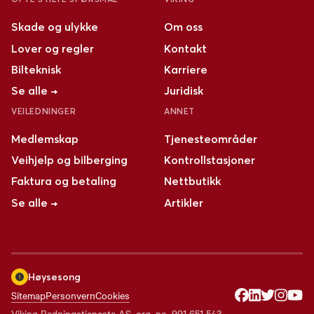
Skade og ulykke
Om oss
Lover og regler
Kontakt
Bilteknisk
Karriere
Se alle →
Juridisk
VEILEDNINGER
ANNET
Medlemskap
Tjenesteområder
Veihjelp og bilberging
Kontrollstasjoner
Faktura og betaling
Nettbutikk
Se alle →
Artikler
Høysesong
Sitemap
Personvern
Cookies
Viking Redningstjeneste AS
,
org. no.
991 651 543