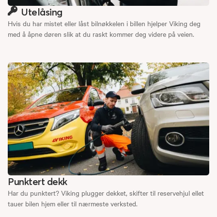
Utelåsing
Hvis du har mistet eller låst bilnøkkelen i billen hjelper Viking deg
med å åpne døren slik at du raskt kommer deg videre på veien.
Punktert dekk
Har du punktert? Viking plugger dekket, skifter til reservehjul ellet
tauer bilen hjem eller til nærmeste verksted.