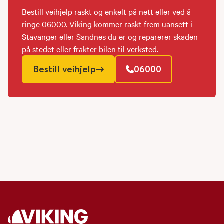
Bestill veihjelp raskt og enkelt på nett eller ved å
ringe 06000. Viking kommer raskt frem uansett i
Stavanger eller Sandnes du er og reparerer skaden
på stedet eller frakter bilen til verksted.
Bestill veihjelp
06000