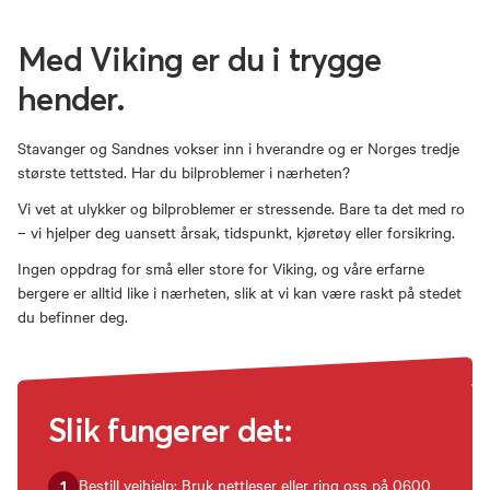
Med Viking er du i trygge
hender.
Stavanger og Sandnes vokser inn i hverandre og er Norges tredje
største tettsted. Har du bilproblemer i nærheten?
Vi vet at ulykker og bilproblemer er stressende. Bare ta det med ro
– vi hjelper deg uansett årsak, tidspunkt, kjøretøy eller forsikring.
Ingen oppdrag for små eller store for Viking, og våre erfarne
bergere er alltid like i nærheten, slik at vi kan være raskt på stedet
du befinner deg.
Slik fungerer det:
Bestill veihjelp: Bruk nettleser eller ring oss på
0600
1