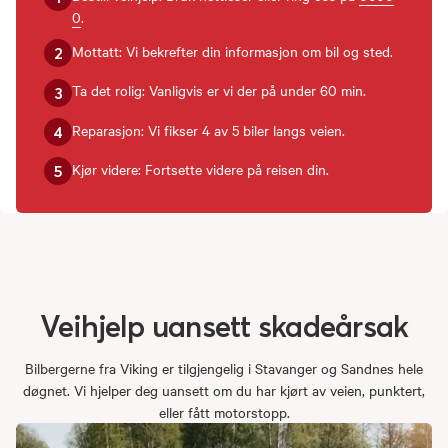
0
.
Mottatt: Vi bekrefter din informasjon om bil og sted.
2
Ta det rolig: Vanligvis er vi der på under 60 min.
3
Reparasjon: Vi fikser 4 av 5 biler langs veien.
4
Kjør videre: Fortsette videre på reisen din.
5
Veihjelp
uansett
skadeårsak
Bilbergerne fra Viking er tilgjengelig i Stavanger og Sandnes hele
døgnet. Vi hjelper deg uansett om du har kjørt av veien, punktert,
eller fått motorstopp.