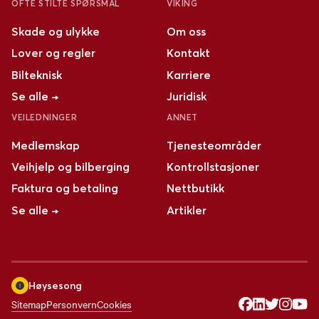
OFTE STILTE SPØRSMÅL
VIKING
Skade og ulykke
Om oss
Lover og regler
Kontakt
Bilteknisk
Karriere
Se alle →
Juridisk
VEILEDNINGER
ANNET
Medlemskap
Tjenesteområder
Veihjelp og bilberging
Kontrollstasjoner
Faktura og betaling
Nettbutikk
Se alle →
Artikler
Høysesong
Sitemap
Personvern
Cookies