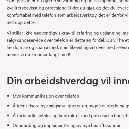
Som person er du gjerne selvstendig og tillitsskapende, og
kvalitetsbevisst og profesjonell i det du gjør, og det du leve
komfortabel med telefon som arbeidsverktøy, det er derfor vi
nettopp dette.
Vi stiller ikke nødvendigvis krav til erfaring og utdanning, m
salg/kundeservice over telefon er dette en fordel. Du vil ha 
lærdom av og sparre med, men likevel også trives med selvsten
mener vi du kommer langt med!
Din arbeidshverdag vil in
Mye kommunikasjon over telefon
Å identifisere nye salgsmuligheter og bygge et sterkt salgs
Å forhandle avtaler og kontrakter med potensielle bedrif
Onboarding og implementering av nye bedriftskunder