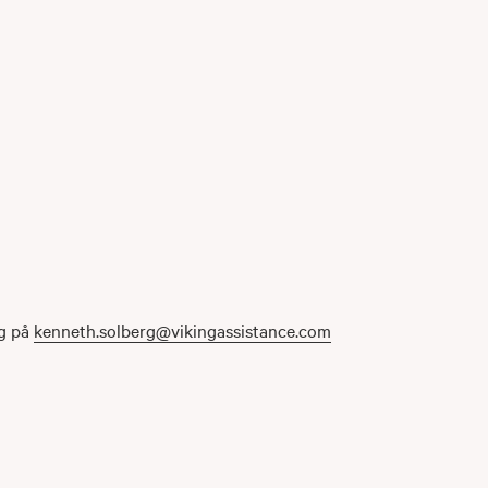
rg på
kenneth.solberg@vikingassistance.com