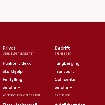
Privat
Bedrift
VEIHJELPSTJENESTER
TJENESTER
Punktert dekk
Tungberging
Starthjelp
Transport
Feilfylling
Call center
Se alle →
Se alle →
KONTROLLER OG TESTER
BRANSJER
Eierskiftekontroll
Avfallsbransjen