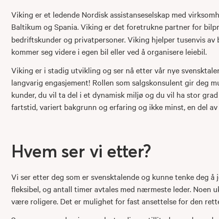
Viking er et ledende Nordisk assistanseselskap med virksomhe
Baltikum
og Spania. Viking er det foretrukne partner for bilp
bedriftskunder og privatpersoner. Viking hjelper tusenvis av bi
kommer seg videre i egen bil eller ved å organisere leiebil.
Viking er i stadig utvikling og ser nå etter vår nye svensktale
langvarig engasjement! Rollen som salgskonsulent gir deg m
kunder, du vil ta del i et dynamisk miljø og du vil ha stor grad
fartstid, variert bakgrunn og erfaring og ikke minst, en del a
Hvem ser vi etter?
Vi ser etter deg som er svensktalende og kunne tenke deg å job
fleksibel, og antall timer avtales med nærmeste leder. Noen uk
være roligere. Det er mulighet for fast ansettelse for den rett