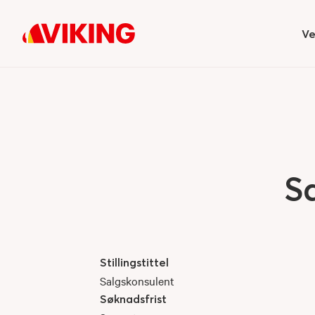
Ve
Hi
S
Stillingstittel
:
Salgskonsulent
Søknadsfrist
: