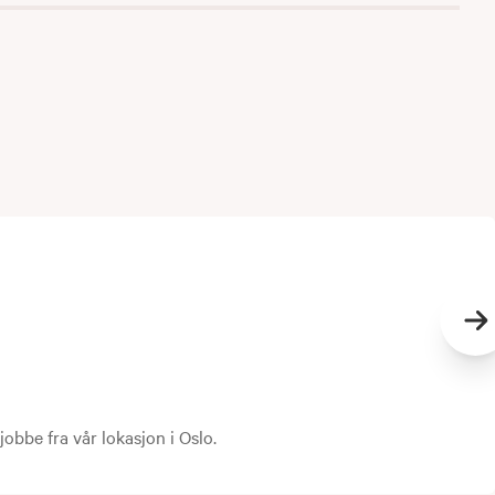
Ne
bbe fra vår lokasjon i Oslo.