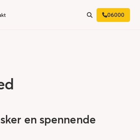
06000
akt
Søk
ed
nsker en spennende