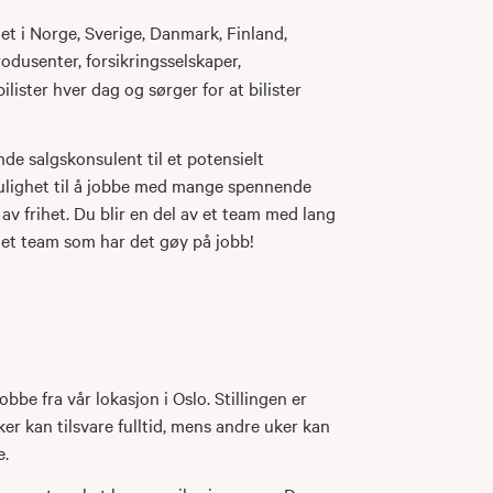
t i Norge, Sverige, Danmark, Finland,
rodusenter, forsikringsselskaper,
lister hver dag og sørger for at bilister
nde salgskonsulent til et potensielt
ulighet til å jobbe med mange spennende
 av frihet. Du blir en del av et team med lang
v et team som har det gøy på jobb!
be fra vår lokasjon i Oslo. Stillingen er
er kan tilsvare fulltid, mens andre uker kan
e.