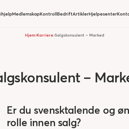
ihjelp
Medlemskap
Kontroll
Bedrift
Artikler
Hjelpesenter
Kont
de
submenu for
Hide
submenu for
Hide
submenu for
Hide
submenu for
Hide
submenu for
Hjem
Karriere
Salgskonsulent – Marked
algskonsulent – Mark
Er du svensktalende og ø
rolle innen salg?