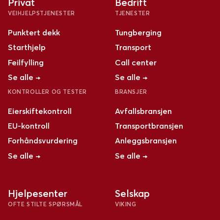
Privat
Bedrift
VEIHJELPSTJENESTER
TJENESTER
Punktert dekk
Tungberging
Starthjelp
Transport
Feilfylling
Call center
Se alle →
Se alle →
KONTROLLER OG TESTER
BRANSJER
Eierskiftekontroll
Avfallsbransjen
EU-kontroll
Transportbransjen
Forhåndsvurdering
Anleggsbransjen
Se alle →
Se alle →
Hjelpesenter
Selskap
OFTE STILTE SPØRSMÅL
VIKING