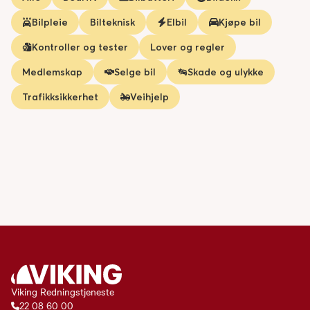
Bilpleie
Bilteknisk
Elbil
Kjøpe bil
Kontroller og tester
Lover og regler
Medlemskap
Selge bil
Skade og ulykke
Trafikksikkerhet
Veihjelp
Viking Redningstjeneste
22 08 60 00