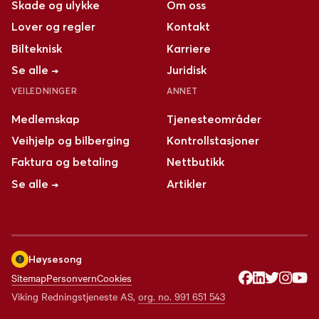
Skade og ulykke
Om oss
Lover og regler
Kontakt
Bilteknisk
Karriere
Se alle →
Juridisk
VEILEDNINGER
ANNET
Medlemskap
Tjenesteområder
Veihjelp og bilberging
Kontrollstasjoner
Faktura og betaling
Nettbutikk
Se alle →
Artikler
Høysesong
Sitemap
Personvern
Cookies
Viking Redningstjeneste AS
,
org. no.
991 651 543