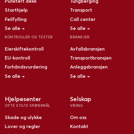
Punktert dekk
Tungberging
Starthjelp
Transport
Feilfylling
Call center
Se alle →
Se alle →
KONTROLLER OG TESTER
BRANSJER
Eierskiftekontroll
Avfallsbransjen
EU-kontroll
Transportbransjen
Forhåndsvurdering
Anleggsbransjen
Se alle →
Se alle →
Hjelpesenter
Selskap
OFTE STILTE SPØRSMÅL
VIKING
Skade og ulykke
Om oss
Lover og regler
Kontakt