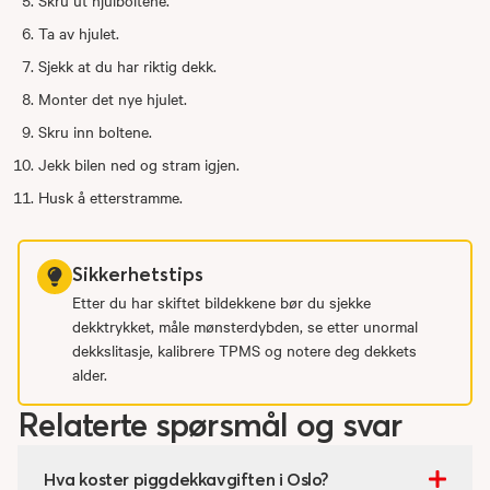
Skru ut hjulboltene.
Ta av hjulet.
Sjekk at du har riktig dekk.
Monter det nye hjulet.
Skru inn boltene.
Jekk bilen ned og stram igjen.
Husk å etterstramme.
Sikkerhetstips
Etter du har skiftet bildekkene bør du sjekke
dekktrykket, måle mønsterdybden, se etter unormal
dekkslitasje, kalibrere TPMS og notere deg dekkets
alder.
Relaterte spørsmål og svar
Hva koster piggdekkavgiften i Oslo?