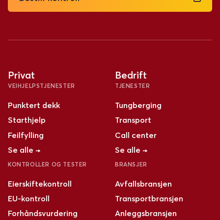
Privat
Bedrift
VEIHJELPSTJENESTER
TJENESTER
Punktert dekk
Tungberging
Starthjelp
Transport
Feilfylling
Call center
Se alle →
Se alle →
KONTROLLER OG TESTER
BRANSJER
Eierskiftekontroll
Avfallsbransjen
EU-kontroll
Transportbransjen
Forhåndsvurdering
Anleggsbransjen