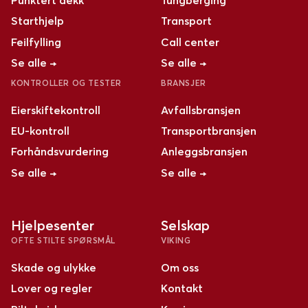
Punktert dekk
Tungberging
Starthjelp
Transport
Feilfylling
Call center
Se alle →
Se alle →
KONTROLLER OG TESTER
BRANSJER
Eierskiftekontroll
Avfallsbransjen
EU-kontroll
Transportbransjen
Forhåndsvurdering
Anleggsbransjen
Se alle →
Se alle →
Hjelpesenter
Selskap
OFTE STILTE SPØRSMÅL
VIKING
Skade og ulykke
Om oss
Lover og regler
Kontakt