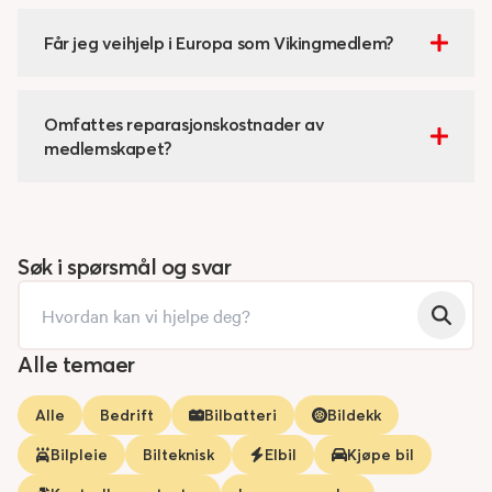
Får jeg veihjelp i Europa som Vikingmedlem?
Omfattes reparasjonskostnader av
medlemskapet?
Søk i spørsmål og svar
Alle temaer
Alle
Bedrift
Bilbatteri
Bildekk
Bilpleie
Bilteknisk
Elbil
Kjøpe bil