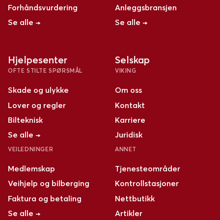
Forhåndsvurdering
Anleggsbransjen
Se alle →
Se alle →
Hjelpesenter
Selskap
OFTE STILTE SPØRSMÅL
VIKING
Skade og ulykke
Om oss
Lover og regler
Kontakt
Bilteknisk
Karriere
Se alle →
Juridisk
VEILEDNINGER
ANNET
Medlemskap
Tjenesteområder
Veihjelp og bilberging
Kontrollstasjoner
Faktura og betaling
Nettbutikk
Se alle →
Artikler