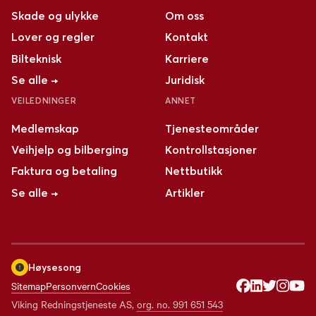
Skade og ulykke
Om oss
Lover og regler
Kontakt
Bilteknisk
Karriere
Se alle →
Juridisk
VEILEDNINGER
ANNET
Medlemskap
Tjenesteområder
Veihjelp og bilberging
Kontrollstasjoner
Faktura og betaling
Nettbutikk
Se alle →
Artikler
Høysesong
Sitemap
Personvern
Cookies
Viking Redningstjeneste AS
,
org. no.
991 651 543