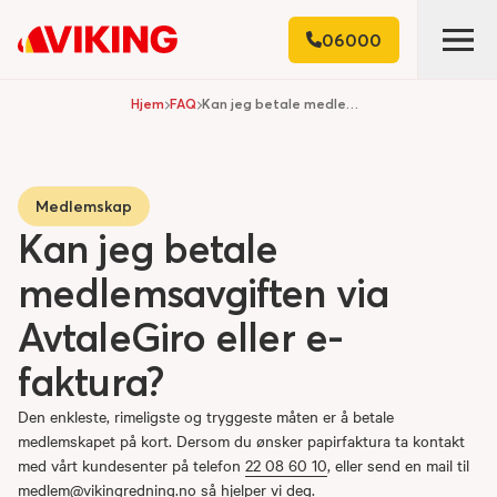
06000
Hjem
FAQ
Kan jeg betale medlemsavgiften via AvtaleGiro eller e-faktura?
Medlemskap
Kan jeg betale
medlemsavgiften via
AvtaleGiro eller e-
faktura?
Den enkleste, rimeligste og tryggeste måten er å betale
medlemskapet på kort. Dersom du ønsker papirfaktura ta kontakt
med vårt kundesenter på telefon
22 08 60 10
, eller send en mail til
medlem@vikingredning.no
så hjelper vi deg.