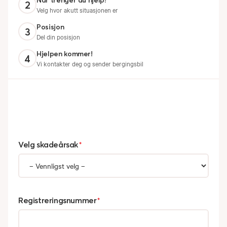
Når trenger du hjelp?
2
Velg hvor akutt situasjonen er
Posisjon
3
Del din posisjon
Hjelpen kommer!
4
Vi kontakter deg og sender bergingsbil
Velg skadeårsak
*
Registreringsnummer
*