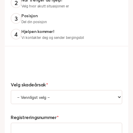
Når trenger du hjelp?
2
Velg hvor akutt situasjonen er
Posisjon
3
Del din posisjon
Hjelpen kommer!
4
Vi kontakter deg og sender bergingsbil
Velg skadeårsak
*
Registreringsnummer
*