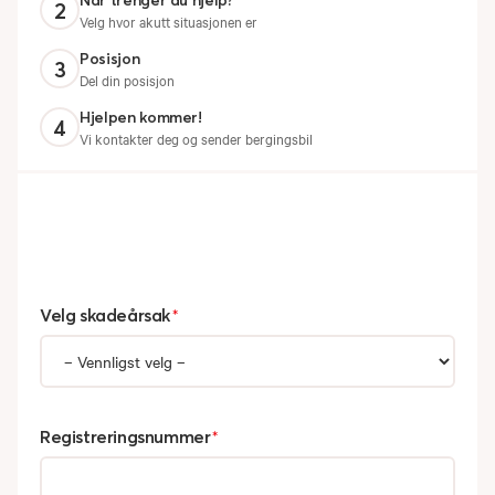
Når trenger du hjelp?
2
Velg hvor akutt situasjonen er
Posisjon
3
Del din posisjon
Hjelpen kommer!
4
Vi kontakter deg og sender bergingsbil
Velg skadeårsak
*
Registreringsnummer
*