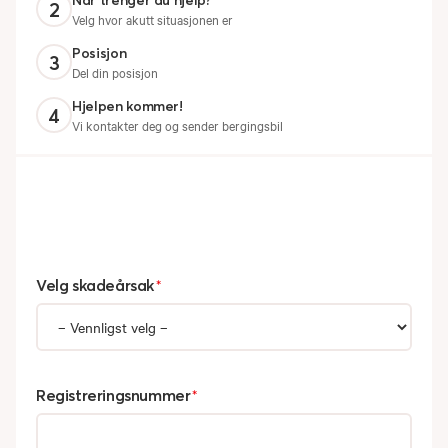
Når trenger du hjelp?
2
Velg hvor akutt situasjonen er
Posisjon
3
Del din posisjon
Hjelpen kommer!
4
Vi kontakter deg og sender bergingsbil
Velg skadeårsak
*
Registreringsnummer
*